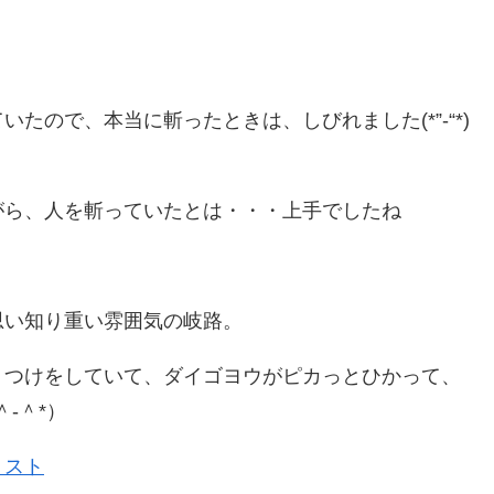
たので、本当に斬ったときは、しびれました(*”-“*)
がら、人を斬っていたとは・・・上手でしたね
思い知り重い雰囲気の岐路。
りつけをしていて、ダイゴヨウがピカっとひかって、
-＾*）
リスト