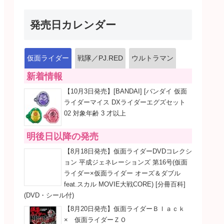
発売日カレンダー
仮面ライダー
戦隊／PJ.RED
ウルトラマン
新着情報
【10月3日発売】[BANDAI] [バンダイ 仮面
ライダーマイス DXライダーエグズセット
02 対象年齢 3 才以上
明後日以降の発売
【8月18日発売】仮面ライダーDVDコレクシ
ョン 平成ジェネレーションズ 第16号(仮面
ライダー×仮面ライダー オーズ＆ダブル
feat.スカル MOVIE大戦CORE) [分冊百科]
(DVD・シール付)
【8月20日発売】仮面ライダーＢｌａｃｋ
× 仮面ライダーＺＯ