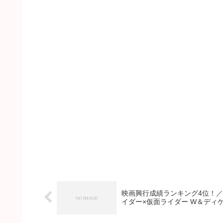
映画興行成績ランキング4位！
イダー×仮面ライダー W＆ディケイ