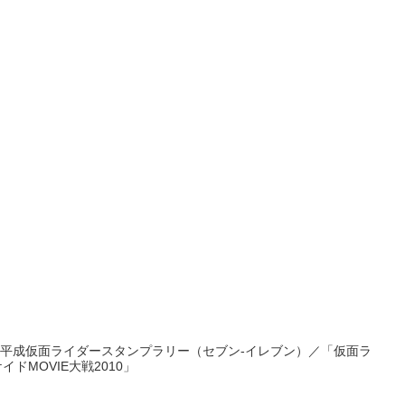
／平成仮面ライダースタンプラリー（セブン-イレブン）／「仮面ラ
ドMOVIE大戦2010」