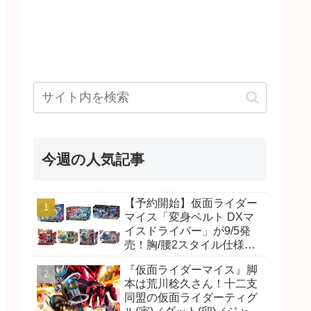
今週の人気記事
【予約開始】仮面ライダー
マイス「変身ベルト DXマ
イスドライバー」が9/5発
売！胸/腰2スタイル仕様！
リド/ハンマー、ダット/スラ
『仮面ライダーマイス』脚
ッシュ、ジャオ/バイト、ケ
本は荒川稔久さん！十二支
イ/ショットボーンバックル
同盟の仮面ライダーティグ
も！