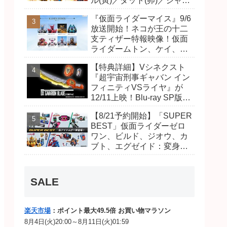
ル(寅)／ダット(卯)／ジャオ
(巳)、優菜の家庭教師・麻
『仮面ライダーマイス』9/6
尾達臣のキャストが発表！
放送開始！ネコが王の十二
トリガーのアキト金子隼也
支ティザー特報映像！仮面
さんも変身！
ライダームトン、ケイ、ヴ
ァンケンのビジュアルが公
【特典詳細】Vシネクスト
開！ライダーは子丑寅卯辰
『超宇宙刑事ギャバン イン
巳午未申酉戌亥猫猫の14
フィニティVSライヤ』が
人⁉
12/11上映！Blu-ray SP版は
「DXギャバリオンブレード
【8/21予約開始】「SUPER
(エタニティver.)」「ユカイ
BEST」仮面ライダーゼロ
ダーエモルギー」ほか豪華
ワン、ビルド、ジオウ、カ
特典付き！
ブト、エグゼイド：変身ベ
ルト DXビルドドライバ
ー、DXネオディケイドライ
バー、DXホッパーゼクター
SALE
ほか12点！
楽天市場
：ポイント最大49.5倍 お買い物マラソン
8月4日(火)20:00～8月11日(火)01:59