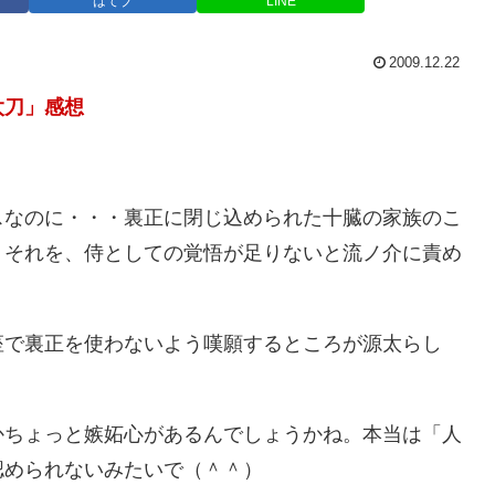
はてブ
LINE
2009.12.22
太刀」感想
スなのに・・・裏正に閉じ込められた十臓の家族のこ
 それを、侍としての覚悟が足りないと流ノ介に責め
座で裏正を使わないよう嘆願するところが源太らし
かちょっと嫉妬心があるんでしょうかね。本当は「人
認められないみたいで（＾＾）