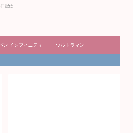
毎日配信！
バン インフィニティ
ウルトラマン