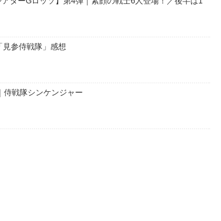
アターGロッソ】第4弾｜素顔の戦士6人登場！／後半は1
「見参侍戦隊」感想
ゃ｜侍戦隊シンケンジャー