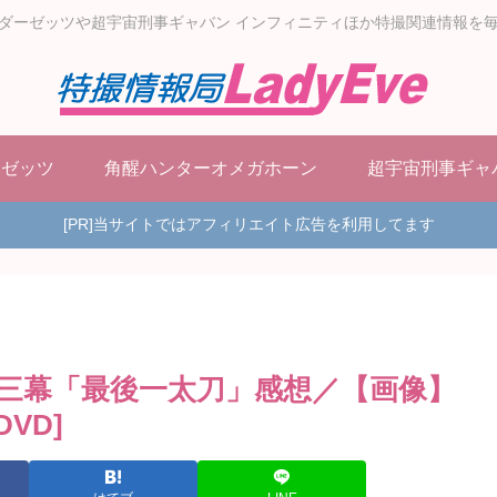
ダーゼッツや超宇宙刑事ギャバン インフィニティほか特撮関連情報を
ーゼッツ
角醒ハンターオメガホーン
超宇宙刑事ギャ
[PR]当サイトではアフィリエイト広告を利用してます
三幕「最後一太刀」感想／【画像】
VD]