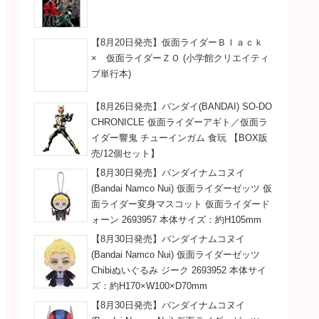
【8月20日発売】仮面ライダーＢｌａｃｋ
× 仮面ライダーＺＯ (小学館クリエイティ
ブ単行本)
【8月26日発売】バンダイ(BANDAI) SO-DO
CHRONICLE 仮面ライダーアギト／仮面ラ
イダー響鬼 チューインガム 食玩 【BOX販
売/12個セット】
【8月30日発売】バンダイナムコヌイ
(Bandai Namco Nui) 仮面ライダーゼッツ 仮
面ライダー変身マスコット 仮面ライダード
ォーン 2693957 本体サイズ：約H105mm
【8月30日発売】バンダイナムコヌイ
(Bandai Namco Nui) 仮面ライダーゼッツ
Chibiぬいぐるみ ジーク 2693952 本体サイ
ズ：約H170×W100×D70mm
【8月30日発売】バンダイナムコヌイ