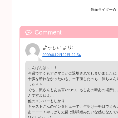
仮面ライダーW
Comment
よっしい
より:
2009年12月22日 22:54
こんばんは～！！
今週で早くもアクマロがご退場されてしまいましたね
十臓を斬れなかったのも、土下座したのも、源ちゃん
した＾＾
でも、流さんもああ言いつつ、もしあの時あの場所に
んですよねえ…
他のメンバーもしかり…
キャストさんのインタビューで、年明け一発目でえら
あーーー！やっぱり丈留は影武者みたいな感じなんで
はないか；；)