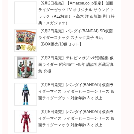
【9月2日発売】【Amazon.co.jp限定】仮面
ライダーゼッツ TV オリジナル サウンド ト
ラック（AL2枚組） - 高木 洋 & 坂部 剛（特
典：メガジャケ）
【9月2日発売】バンダイ(BANDAI) SD仮面
ライダースナック スナック菓子 食玩
【BOX販売/10個セット】
【9月3日発売】テレビマガジン特別編集 仮
面ライダー 昭和46年~48年 講談社所蔵写真
集 究極
【9月5日発売】[バンダイ(BANDAI)] 仮面ラ
イダーマイス ライダーヒーローシリーズ 仮
面ライダーダット 対象年齢 3 才以上
【9月5日発売】[バンダイ(BANDAI)] 仮面ラ
イダーマイス ライダーヒーローシリーズ 仮
面ライダーマオウ 対象年齢 3 才以上