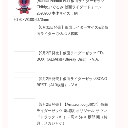
(Bandai Namco Nui) 仮面ライダーゼッツ
Chibiぬいぐるみ 仮面ライダードォーン
2693950 本体サイズ：約
H170×W100×D70mm
【8月31日発売】仮面ライダーマイス&全仮
面ライダー ひみつ大図鑑
【9月2日発売】仮面ライダーゼッツ CD-
BOX（AL6枚組+Blu-ray Disc） - V.A.
【9月2日発売】仮面ライダーゼッツSONG
BEST（AL3枚組） - V.A.
【9月2日発売】【Amazon.co.jp限定】仮面
ライダーゼッツ 劇場版 オリジナル サウン
ドトラック（AL） - 高木 洋 & 坂部 剛（特
典：メガジャケ）