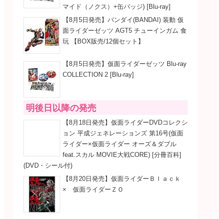
マイド（ノクス）+缶バッジ) [Blu-ray]
【8月5日発売】バンダイ(BANDAI) 装動 仮
面ライダーゼッツ AGT5 チューインガム 食
玩 【BOX販売/12個セット】
【8月5日発売】仮面ライダーゼッツ Blu-ray
COLLECTION 2 [Blu-ray]
明後日以降の発売
【8月18日発売】仮面ライダーDVDコレクシ
ョン 平成ジェネレーションズ 第16号(仮面
ライダー×仮面ライダー オーズ＆ダブル
feat.スカル MOVIE大戦CORE) [分冊百科]
(DVD・シール付)
【8月20日発売】仮面ライダーＢｌａｃｋ
× 仮面ライダーＺＯ