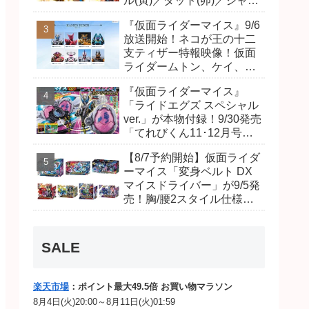
ル(寅)／ダット(卯)／ジャオ
(巳)、優菜の家庭教師・麻
『仮面ライダーマイス』9/6
尾達臣のキャストが発表！
放送開始！ネコが王の十二
トリガーのアキト金子隼也
支ティザー特報映像！仮面
さんも変身！
ライダームトン、ケイ、ヴ
ァンケンのビジュアルが公
『仮面ライダーマイス』
開！ライダーは子丑寅卯辰
「ライドエグズ スペシャル
巳午未申酉戌亥猫猫の14
ver.」が本物付録！9/30発売
人⁉
「てれびくん11･12月号」
予告が公開！本体は超豪華
【8/7予約開始】仮面ライダ
キラキララメ入り！変身ベ
ーマイス「変身ベルト DX
ルトにセットすれば特別な
マイスドライバー」が9/5発
音声が！
売！胸/腰2スタイル仕様！
リド/ハンマー、ダット/スラ
ッシュ、ジャオ/バイト、ケ
イ/ショットボーンバックル
SALE
も！
楽天市場
：ポイント最大49.5倍 お買い物マラソン
8月4日(火)20:00～8月11日(火)01:59