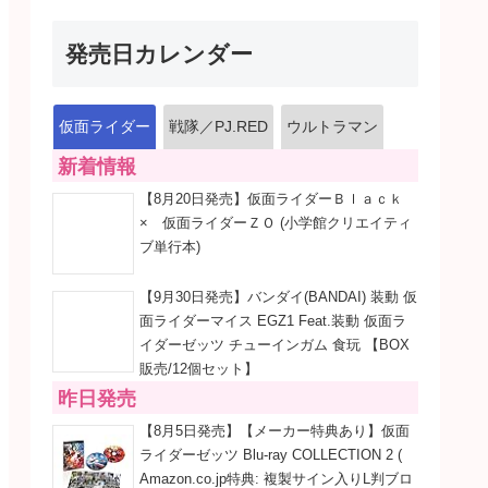
発売日カレンダー
仮面ライダー
戦隊／PJ.RED
ウルトラマン
新着情報
【8月20日発売】仮面ライダーＢｌａｃｋ
× 仮面ライダーＺＯ (小学館クリエイティ
ブ単行本)
【9月30日発売】バンダイ(BANDAI) 装動 仮
面ライダーマイス EGZ1 Feat.装動 仮面ラ
イダーゼッツ チューインガム 食玩 【BOX
販売/12個セット】
昨日発売
【8月5日発売】【メーカー特典あり】仮面
ライダーゼッツ Blu-ray COLLECTION 2 (
Amazon.co.jp特典: 複製サイン入りL判ブロ