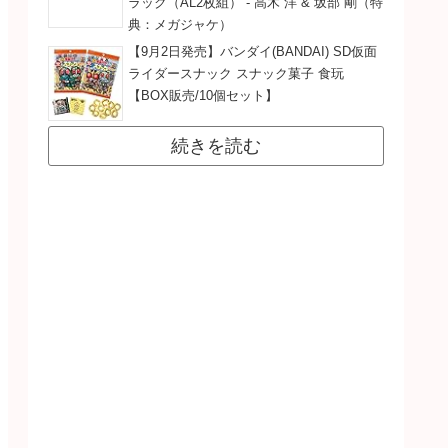
ラック（AL2枚組） - 高木 洋 & 坂部 剛（特
典：メガジャケ）
【9月2日発売】バンダイ(BANDAI) SD仮面
ライダースナック スナック菓子 食玩
【BOX販売/10個セット】
続きを読む