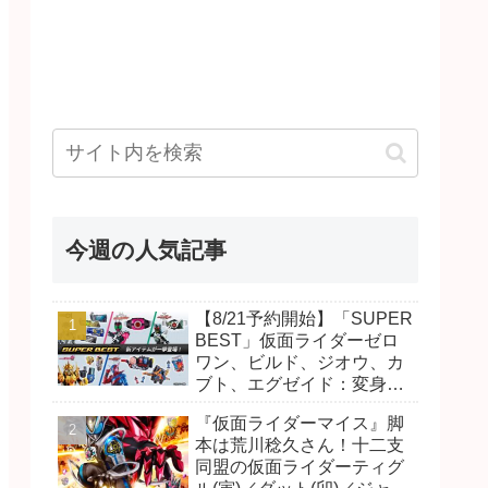
今週の人気記事
【8/21予約開始】「SUPER
BEST」仮面ライダーゼロ
ワン、ビルド、ジオウ、カ
ブト、エグゼイド：変身ベ
ルト DXビルドドライバ
『仮面ライダーマイス』脚
ー、DXネオディケイドライ
本は荒川稔久さん！十二支
バー、DXホッパーゼクター
同盟の仮面ライダーティグ
ほか12点！