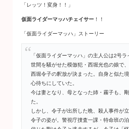
「レッツ！変身！！」
仮面ライダーマッハチェイサー
！！
「仮面ライダーマッハ」ストーリー
「仮面ライダーマッハ」の主人公は2号ラ
世間を騒がせた模倣犯・西堀光也の娘で
西堀令子の釈放が決まった。自身と似た
心待ちにしていた。
今は妻となり、母となった姉・霧子も、
た。
しかし、令子が出所した晩、殺人事件が
令子の姿が。警視庁捜査一課・特命班の