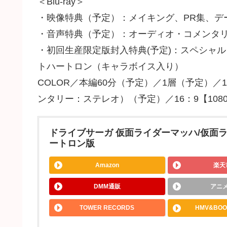
＜Blu-ray＞
・映像特典（予定）：メイキング、PR集、デ
・音声特典（予定）：オーディオ・コメンタ
・初回生産限定版封入特典(予定)：スペシャ
トハートロン（キャラボイス入り）
COLOR／本編60分（予定）／1層（予定）／1
ンタリー：ステレオ）（予定）／16：9【1080p 
ドライブサーガ 仮面ライダーマッハ/仮面
ートロン版
Amazon
楽天
DMM通販
アニ
TOWER RECORDS
HMV&BOO