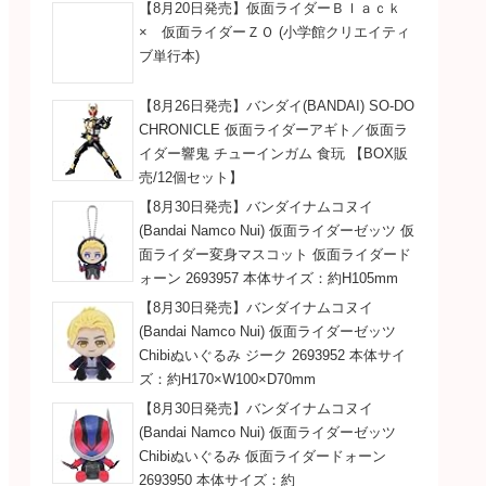
【8月20日発売】仮面ライダーＢｌａｃｋ
× 仮面ライダーＺＯ (小学館クリエイティ
ブ単行本)
【8月26日発売】バンダイ(BANDAI) SO-DO
CHRONICLE 仮面ライダーアギト／仮面ラ
イダー響鬼 チューインガム 食玩 【BOX販
売/12個セット】
【8月30日発売】バンダイナムコヌイ
(Bandai Namco Nui) 仮面ライダーゼッツ 仮
面ライダー変身マスコット 仮面ライダード
ォーン 2693957 本体サイズ：約H105mm
【8月30日発売】バンダイナムコヌイ
(Bandai Namco Nui) 仮面ライダーゼッツ
Chibiぬいぐるみ ジーク 2693952 本体サイ
ズ：約H170×W100×D70mm
【8月30日発売】バンダイナムコヌイ
(Bandai Namco Nui) 仮面ライダーゼッツ
Chibiぬいぐるみ 仮面ライダードォーン
2693950 本体サイズ：約