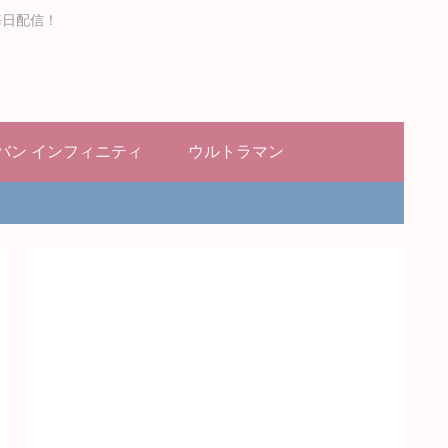
毎日配信！
バン インフィニティ
ウルトラマン