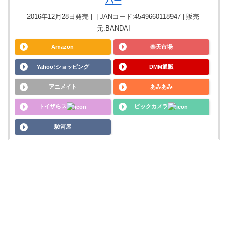
バー
2016年12月28日発売 | | JANコード:4549660118947 | 販売
元:BANDAI
Amazon
楽天市場
Yahoo!ショッピング
DMM通販
アニメイト
あみあみ
トイザらス
ビックカメラ
駿河屋