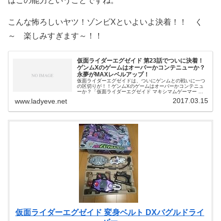
はこの能力ということですね。
こんな怖ろしいヤツ！ゾンビXといよいよ決着！！ く
～ 楽しみすぎます～！！
仮面ライダーエグゼイド 第23話でついに決着！
ゲンムXのゲームはオーバーかコンテニューか？
永夢がMAXレベルアップ！
仮面ライダーエグゼイドは、ついにゲンムとの戦いに一つ
の区切りが！！ゲンムXのゲームはオーバーかコンテニュ
ーか？「仮面ライダーエグゼイド マキシマムゲーマー レ
ベル99」も登場ですね！！仮面ライダーエグゼイド 第23
2017.03.15
www.ladyeve.net
話「極限のdead or
仮面ライダーエグゼイド 変身ベルト DXバグルドライ