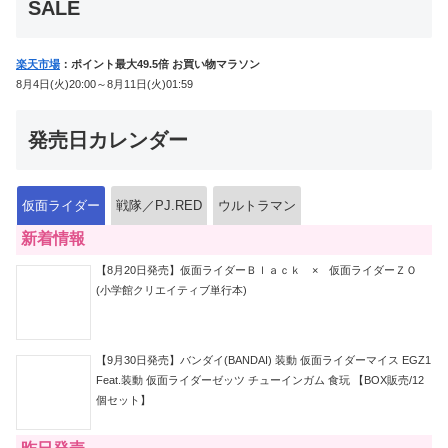
SALE
楽天市場
：ポイント最大49.5倍 お買い物マラソン
8月4日(火)20:00～8月11日(火)01:59
発売日カレンダー
仮面ライダー
戦隊／PJ.RED
ウルトラマン
新着情報
【8月20日発売】仮面ライダーＢｌａｃｋ × 仮面ライダーＺＯ
(小学館クリエイティブ単行本)
【9月30日発売】バンダイ(BANDAI) 装動 仮面ライダーマイス EGZ1
Feat.装動 仮面ライダーゼッツ チューインガム 食玩 【BOX販売/12
個セット】