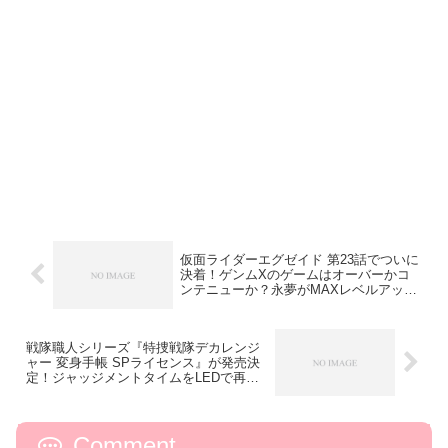
仮面ライダーエグゼイド 第23話でついに
決着！ゲンムXのゲームはオーバーかコ
ンテニューか？永夢がMAXレベルアッ
プ！
戦隊職人シリーズ『特捜戦隊デカレンジ
ャー 変身手帳 SPライセンス』が発売決
定！ジャッジメントタイムをLEDで再
現！
Comment