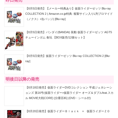
昨日発売
【8月5日発売】【メーカー特典あり】仮面ライダーゼッツ Blu-ray
COLLECTION 2 ( Amazon.co.jp特典: 複製サイン入りL判ブロマイド
（ノクス）+缶バッジ) [Blu-ray]
【8月5日発売】バンダイ(BANDAI) 装動 仮面ライダーゼッツ AGT5
チューインガム 食玩 【BOX販売/12個セット】
【8月5日発売】仮面ライダーゼッツ Blu-ray COLLECTION 2 [Blu-
ray]
明後日以降の発売
【8月18日発売】仮面ライダーDVDコレクション 平成ジェネレーシ
ョンズ 第16号(仮面ライダー×仮面ライダー オーズ＆ダブルfeat.スカ
ル MOVIE大戦CORE) [分冊百科] (DVD・シール付)
【8月20日発売】仮面ライダーＢｌａｃｋ × 仮面ライダーＺＯ