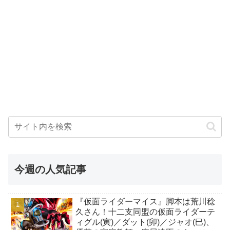
今週の人気記事
『仮面ライダーマイス』脚本は荒川稔
久さん！十二支同盟の仮面ライダーテ
ィグル(寅)／ダット(卯)／ジャオ(巳)、