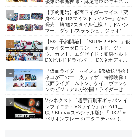
優菜の家庭教師・麻尾達臣のキャスト
が発表！トリガーのアキト金子隼也さ
【予約開始】仮面ライダーマイス「変
んも変身！
身ベルト DXマイスドライバー」が9/5
発売！胸/腰2スタイル仕様！リド/ハン
マー、ダット/スラッシュ、ジャオ/バ
イト、ケイ/ショットボーンバックル
【8/21予約開始】「SUPER BEST」仮
も！
面ライダーゼロワン、ビルド、ジオ
ウ、カブト、エグゼイド：変身ベルト
DXビルドドライバー、DXネオディケ
イドライバー、DXホッパーゼクターほ
『仮面ライダーマイス』9/6放送開始！
か12点！
ネコが王の十二支ティザー特報映像！
仮面ライダームトン、ケイ、ヴァンケ
ンのビジュアルが公開！ライダーは子
丑寅卯辰巳午未申酉戌亥猫猫の14人⁉
Vシネクスト『超宇宙刑事ギャバン イ
ンフィニティVSライヤ』が12/11上
映！Blu-rayスペシャル版は「DXギャ
バリオンブレード(エタニティver.)」
「ユカイダーエモルギー」ほか豪華特
典付！