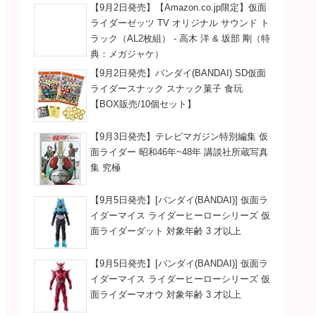
【9月2日発売】【Amazon.co.jp限定】仮面
ライダーゼッツ TV オリジナル サウンド ト
ラック（AL2枚組） - 高木 洋 & 坂部 剛（特
典：メガジャケ）
【9月2日発売】バンダイ(BANDAI) SD仮面
ライダースナック スナック菓子 食玩
【BOX販売/10個セット】
【9月3日発売】テレビマガジン特別編集 仮
面ライダー 昭和46年~48年 講談社所蔵写真
集 究極
【9月5日発売】[バンダイ(BANDAI)] 仮面ラ
イダーマイス ライダーヒーローシリーズ 仮
面ライダーダット 対象年齢 3 才以上
【9月5日発売】[バンダイ(BANDAI)] 仮面ラ
イダーマイス ライダーヒーローシリーズ 仮
面ライダーマオウ 対象年齢 3 才以上