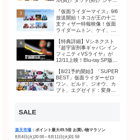
ル(寅)／ダット(卯)／ジャオ
(巳)、優菜の家庭教師・麻
『仮面ライダーマイス』9/6
尾達臣のキャストが発表！
放送開始！ネコが王の十二
トリガーのアキト金子隼也
支ティザー特報映像！仮面
さんも変身！
ライダームトン、ケイ、ヴ
ァンケンのビジュアルが公
【特典詳細】Vシネクスト
開！ライダーは子丑寅卯辰
『超宇宙刑事ギャバン イン
巳午未申酉戌亥猫猫の14
フィニティVSライヤ』が
人⁉
12/11上映！Blu-ray SP版は
「DXギャバリオンブレード
【8/21予約開始】「SUPER
(エタニティver.)」「ユカイ
BEST」仮面ライダーゼロ
ダーエモルギー」ほか豪華
ワン、ビルド、ジオウ、カ
特典付き！
ブト、エグゼイド：変身ベ
ルト DXビルドドライバ
ー、DXネオディケイドライ
バー、DXホッパーゼクター
SALE
ほか12点！
楽天市場
：ポイント最大49.5倍 お買い物マラソン
8月4日(火)20:00～8月11日(火)01:59