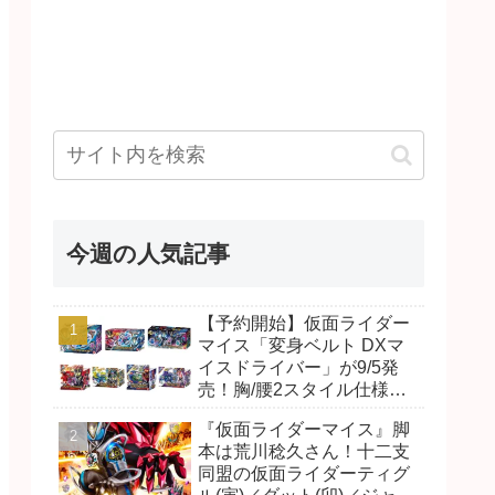
今週の人気記事
【予約開始】仮面ライダー
マイス「変身ベルト DXマ
イスドライバー」が9/5発
売！胸/腰2スタイル仕様！
リド/ハンマー、ダット/スラ
『仮面ライダーマイス』脚
ッシュ、ジャオ/バイト、ケ
本は荒川稔久さん！十二支
イ/ショットボーンバックル
同盟の仮面ライダーティグ
も！