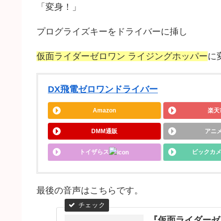
「変身！」
プログライズキーをドライバーに挿し
仮面ライダーゼロワン ライジングホッパー
に
DX飛電ゼロワンドライバー
Amazon
楽天
DMM通販
アニ
トイザらス
ビックカ
最後の音声はこちらです。
『仮面ライダーゼ