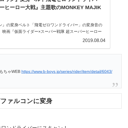
ヒーロー大戦』主題歌のMONKEY MAJIK
ン』の変身ベルト「飛電ゼロワンドライバー」の変身音の
。映画『仮面ライダー×スーパー戦隊 超スーパーヒーロー
れた、MONKEY MAJIKのボーカル&ギターを務めるメイ
2019.08.04
もちゃWEB
https://www.b-boys.jp/series/rider/item/detail/6043/
グファルコンに変身
き