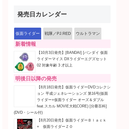
発売日カレンダー
仮面ライダー
戦隊／PJ.RED
ウルトラマン
新着情報
【10月3日発売】[BANDAI] [バンダイ 仮面
ライダーマイス DXライダーエグズセット
02 対象年齢 3 才以上
明後日以降の発売
【8月18日発売】仮面ライダーDVDコレクシ
ョン 平成ジェネレーションズ 第16号(仮面
ライダー×仮面ライダー オーズ＆ダブル
feat.スカル MOVIE大戦CORE) [分冊百科]
(DVD・シール付)
【8月20日発売】仮面ライダーＢｌａｃｋ
× 仮面ライダーＺＯ