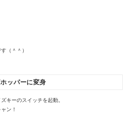
です（＾＾）
グホッパーに変身
イズキーのスイッチを起動。
キャン！