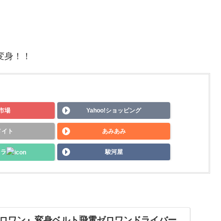
変身！！
市場
Yahoo!ショッピング
メイト
あみあみ
メラ
駿河屋
ロワン』変身ベルト飛電ゼロワンドライバー