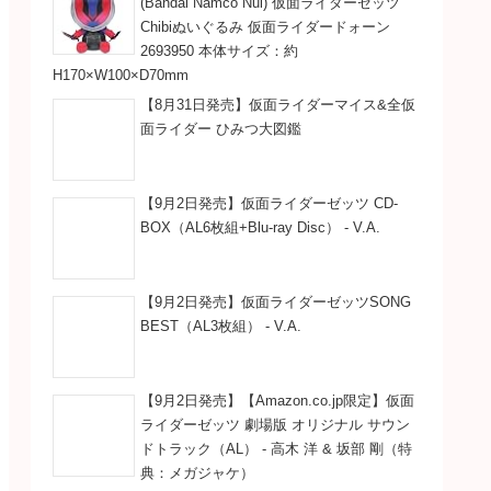
(Bandai Namco Nui) 仮面ライダーゼッツ
Chibiぬいぐるみ 仮面ライダードォーン
2693950 本体サイズ：約
H170×W100×D70mm
【8月31日発売】仮面ライダーマイス&全仮
面ライダー ひみつ大図鑑
【9月2日発売】仮面ライダーゼッツ CD-
BOX（AL6枚組+Blu-ray Disc） - V.A.
【9月2日発売】仮面ライダーゼッツSONG
BEST（AL3枚組） - V.A.
【9月2日発売】【Amazon.co.jp限定】仮面
ライダーゼッツ 劇場版 オリジナル サウン
ドトラック（AL） - 高木 洋 & 坂部 剛（特
典：メガジャケ）