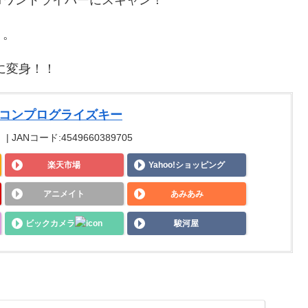
ロワンドライバーにスキャン！
ト。
に変身！！
ルコンプログライズキー
 JANコード:4549660389705
楽天市場
Yahoo!ショッピング
アニメイト
あみあみ
ビックカメラ
駿河屋