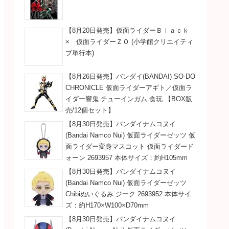
【8月20日発売】仮面ライダーＢｌａｃｋ
× 仮面ライダーＺＯ (小学館クリエイティ
ブ単行本)
【8月26日発売】バンダイ(BANDAI) SO-DO
CHRONICLE 仮面ライダーアギト／仮面ラ
イダー響鬼 チューインガム 食玩 【BOX販
売/12個セット】
【8月30日発売】バンダイナムコヌイ
(Bandai Namco Nui) 仮面ライダーゼッツ 仮
面ライダー変身マスコット 仮面ライダード
ォーン 2693957 本体サイズ：約H105mm
【8月30日発売】バンダイナムコヌイ
(Bandai Namco Nui) 仮面ライダーゼッツ
Chibiぬいぐるみ ジーク 2693952 本体サイ
ズ：約H170×W100×D70mm
【8月30日発売】バンダイナムコヌイ