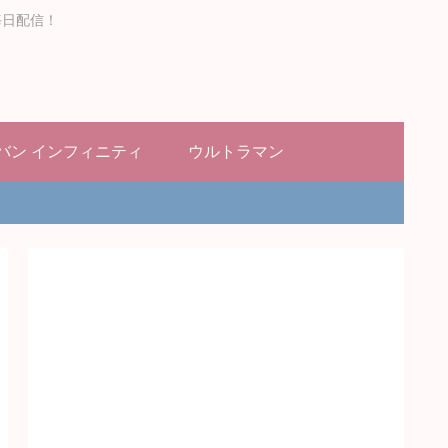
毎日配信！
バン インフィニティ
ウルトラマン