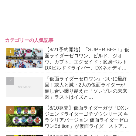
カテゴリーの人気記事
【8/21予約開始】「SUPER BEST」仮
面ライダーゼロワン、ビルド、ジオ
ウ、カブト、エグゼイド：変身ベルト
DXビルドドライバー、DXネオディケ
イドライバー、DXホッパーゼクターほ
『仮面ライダーゼロワン』ついに最終
か12点！
回！或人と滅・2人の仮面ライダーが
倒し合い乗り越えた「ソレゾレの未来
図」ラストはイズと…
【8/10発売】仮面ライダーガヴ「DXレ
ジェンドライダーゴチゾウシリーズ キ
ラクリアバージョン 仮面ライダーゼロ
ワンEdition」が仮面ライダーストア＆
POPUP店にて！