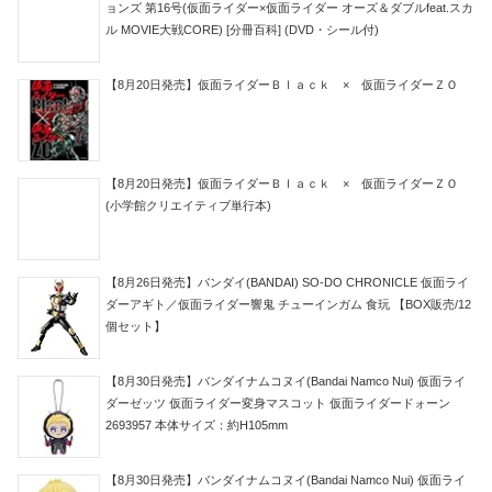
ョンズ 第16号(仮面ライダー×仮面ライダー オーズ＆ダブルfeat.スカ
ル MOVIE大戦CORE) [分冊百科] (DVD・シール付)
【8月20日発売】仮面ライダーＢｌａｃｋ × 仮面ライダーＺＯ
【8月20日発売】仮面ライダーＢｌａｃｋ × 仮面ライダーＺＯ
(小学館クリエイティブ単行本)
【8月26日発売】バンダイ(BANDAI) SO-DO CHRONICLE 仮面ライ
ダーアギト／仮面ライダー響鬼 チューインガム 食玩 【BOX販売/12
個セット】
【8月30日発売】バンダイナムコヌイ(Bandai Namco Nui) 仮面ライ
ダーゼッツ 仮面ライダー変身マスコット 仮面ライダードォーン
2693957 本体サイズ：約H105mm
【8月30日発売】バンダイナムコヌイ(Bandai Namco Nui) 仮面ライ