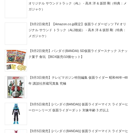
オリジナル サウンドトラック（AL） - 高木 洋 & 坂部 剛（特典：メ
ガジャケ）
【9月2日発売】【Amazon.co.jp限定】仮面ライダーゼッツ TV オリ
ジナル サウンド トラック（AL2枚組） - 高木 洋 & 坂部 剛（特典：
メガジャケ）
【9月2日発売】バンダイ(BANDAI) SD仮面ライダースナック スナッ
ク菓子 食玩 【BOX販売/10個セット】
【9月3日発売】テレビマガジン特別編集 仮面ライダー 昭和46年~48
年 講談社所蔵写真集 究極
【9月5日発売】[バンダイ(BANDAI)] 仮面ライダーマイス ライダーヒ
ーローシリーズ 仮面ライダーダット 対象年齢 3 才以上
【9月5日発売】[バンダイ(BANDAI)] 仮面ライダーマイス ライダーヒ