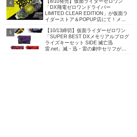
【8/10発売】仮面ライダーゼロワン
「DX飛電ゼロワンドライバー
LIMITED CLEAR EDITION」が仮面ラ
イダーストア＆POPUP店にて！メカ
ニカルな内部構造が見られるLCE第三
【10/13締切】仮面ライダーゼロワン
弾！
「SUPER BEST DXメモリアルプログ
ライズキーセット SIDE 滅亡迅
雷.net」滅・迅・雷の劇中セリフが収
録！