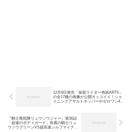
12月9日発売「仮面ライダー色紙ART5」
の全17種の画像が公開カッコイイ！シャ
イニングアサルトホッパーやゼロワン4人
ほか
『騎士竜戦隊リュウソウジャー』第36話
「超速のボディガード」疾風の騎士リュ
ウソウグリーンVS超高速シルフマイナソ
ー！トワ回