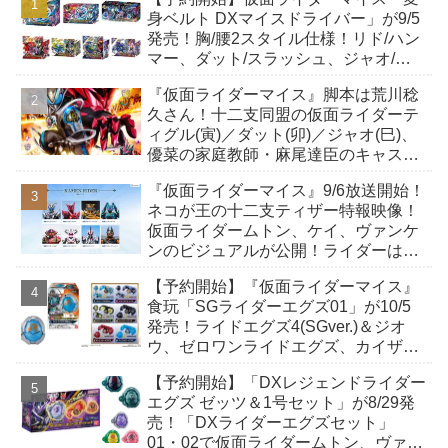
身ベルト DXマイスドライバー」が9/5
発売！胸/腰2スタイル仕様！リド/ハン
マー、ダット/スラッシュ、ジャオ/バ
イト、ケイ/ショットボーンバックル
『仮面ライダーマイス』脚本は荒川稔
も！
久さん！十二支同盟の仮面ライダーテ
ィグル(寅)／ダット(卯)／ジャオ(巳)、
優菜の家庭教師・麻尾達臣のキャスト
が発表！トリガーのアキト金子隼也さ
『仮面ライダーマイス』9/6放送開始！
んも変身！
ネコが王の十二支ティザー特報映像！
仮面ライダームトン、ケイ、ヴァンケ
ンのビジュアルが公開！ライダーは子
丑寅卯辰巳午未申酉戌亥猫猫の14人⁉
【予約開始】『仮面ライダーマイス』
食玩「SGライダーエグズ01」が10/5
発売！ライドエグズ4(SGver.)＆ジオ
ウ、ゼロワンライドエグズ、カイザ、
ギャレン、ディエンドシードエグズ！
【予約開始】「DXレジェンドライダー
エグズ ゼッツ＆1号セット」が8/29発
売！「DXライダーエグズセット」
01・02で仮面ライダームトン、ヴァン