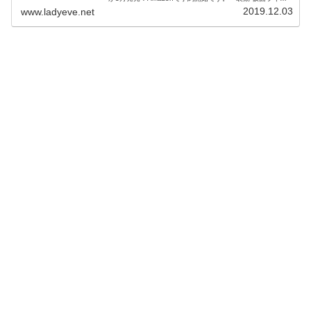
ーゼロワン AI 06 コンプリートセット」が3月発売「装動
2019.12.03
www.ladyeve.net
仮面ラ