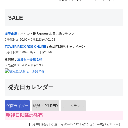
ケンに変身！マイスもフォームチェン
ジ！
SALE
楽天市場
：ポイント最大49.5倍 お買い物マラソン
8月4日(火)20:00～8月11日(火)01:59
TOWER RECORDS ONLINE
：全品PT20％キャンペーン
8月6日(木)0:00～8月9日(日)23:59
駿河屋：
決算セール第２弾
8/7(金)8:00～8/12(水)7:599
発売日カレンダー
仮面ライダー
戦隊／PJ.RED
ウルトラマン
明後日以降の発売
【8月18日発売】仮面ライダーDVDコレクション 平成ジェネレーシ