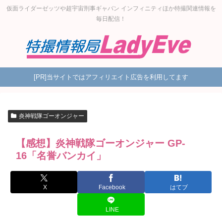
仮面ライダーゼッツや超宇宙刑事ギャバン インフィニティほか特撮関連情報を
毎日配信！
[PR]当サイトではアフィリエイト広告を利用してます
炎神戦隊ゴーオンジャー
【感想】炎神戦隊ゴーオンジャー GP-
16「名誉バンカイ」
X
Facebook
はてブ
LINE