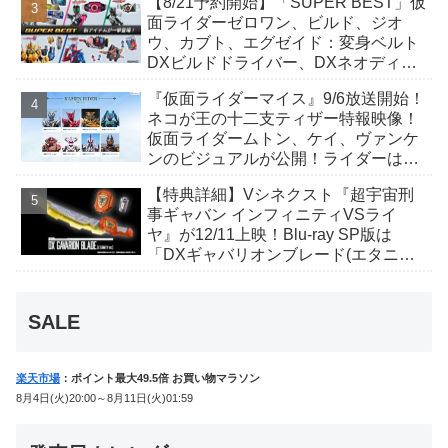
【8/21予約開始】「SUPER BEST」仮
んも変身！
面ライダーゼロワン、ビルド、ジオ
ウ、カブト、エグゼイド：変身ベルト
DXビルドドライバー、DXネオディケ
イドライバー、DXホッパーゼクターほ
『仮面ライダーマイス』9/6放送開始！
か12点！
ネコが王の十二支ティザー特報映像！
仮面ライダームトン、ケイ、ヴァンケ
ンのビジュアルが公開！ライダーは子
丑寅卯辰巳午未申酉戌亥猫猫の14人⁉
【特典詳細】Vシネクスト『超宇宙刑
事ギャバン インフィニティVSライ
ヤ』が12/11上映！Blu-ray SP版は
「DXギャバリオンブレード(エタニテ
ィver.)」「ユカイダーエモルギー」ほ
か豪華特典付き！
SALE
楽天市場
：ポイント最大49.5倍 お買い物マラソン
8月4日(火)20:00～8月11日(火)01:59