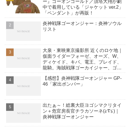
ー』ゴーオンゴールド／須塔大翔が劇
中で着用している「ジャケット ver.2」
「ペンダント」が再販！
炎神戦隊ゴーオンジャー：炎神ソウル
リスト
大泉・東映東京撮影所 近くのロケ地｜
仮面ライダーフォーゼ、オーズ、W、
ディケイド、キバ、電王、ブレイド、
龍騎。海賊戦隊ゴーカイジャー、ゴセ
イジャー、ゴーオンジャー ほか
【感想】炎神戦隊ゴーオンジャー GP-
46「家出ボンパー」
出たぁ～！総裏大臣ヨゴシマクリタイ
ン＋危官房長官チラカソーネ(≧∇≦)｜
炎神戦隊ゴーオンジャー