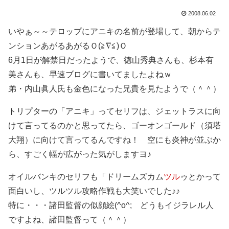
2008.06.02
いやぁ～～テロップにアニキの名前が登場して、朝からテ
ンションあがるあがるＯ(≧∇≦)Ｏ
6月1日が解禁日だったようで、徳山秀典さんも、杉本有
美さんも、早速ブログに書いてましたよねｗ
弟・内山眞人氏も金色になった兄貴を見たようで（＾＾）
トリプターの「アニキ」ってセリフは、ジェットラスに向
けて言ってるのかと思ってたら、ゴーオンゴールド（須塔
大翔）に向けて言ってるんですね！ 空にも炎神が並ぶか
ら、すごく幅が広がった気がしますヨ♪
オイルバンキのセリフも「ドリームズカム
ツル
ゥとかって
面白いし、ツルツル攻略作戦も大笑いでした♪♪
特に・・・諸田監督の似顔絵(^o^; どうもイジラレル人
ですよね、諸田監督って（＾＾）