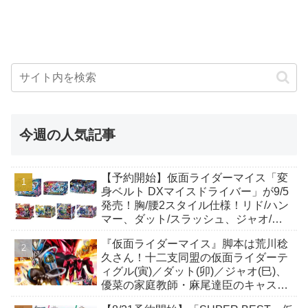
今週の人気記事
【予約開始】仮面ライダーマイス「変
身ベルト DXマイスドライバー」が9/5
発売！胸/腰2スタイル仕様！リド/ハン
マー、ダット/スラッシュ、ジャオ/バ
イト、ケイ/ショットボーンバックル
『仮面ライダーマイス』脚本は荒川稔
も！
久さん！十二支同盟の仮面ライダーテ
ィグル(寅)／ダット(卯)／ジャオ(巳)、
優菜の家庭教師・麻尾達臣のキャスト
が発表！トリガーのアキト金子隼也さ